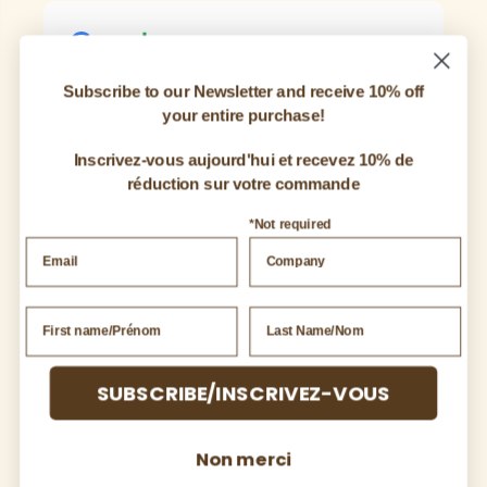
Rating
4.9
Subscribe to our Newsletter and receive 10% off
122
ÉVALUATIONS ET COMMENTAIRES
your entire purchase!
ÉCRIRE UN COMMENTAIRE
Inscrivez-vous aujourd'hui et recevez 10% de
réduction sur votre commande
*Not required
Mila Williams
1 month ago
If you want to remove negative
reviews from your Google Business,
contact me via my profile; my
SUBSCRIBE/INSCRIVEZ-VOUS
contact details are listed there. After
Continuer à lire
work you can pay..
Posted on
Non merci
Google