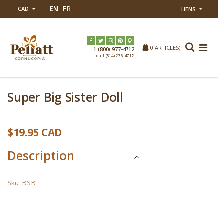
EN
FR
CAD
LIENS
0
ARTICLES)
Home
Super Big Sister Doll
1 (800) 977-47
ou 1 (514) 276-47
Super Big Sister Doll
$19.95 CAD
Description
Sku:
BSB