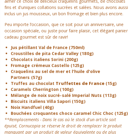
aimer ce choix de délicieux craquelins gourmets, de chocolats
fins et d'uniques collations sucrées et salées. Nous avons aussi
inclus un jus mousseux, un bon fromage et bien plus encore.
Peu importe l’occasion, que ce soit pour un anniversaire, une
occasion spéciale, ou juste pour faire plaisir, cet élégant panier
cadeau gourmet est sûr de ravir!
Jus pétillant Val de France (750ml)
Croustilles de pita Cedar Valley (180g)
Chocolats italiens Sorini (200g)
Fromage crémeux Castello (125g)
Craquelins au sel de mer et l'huile d'olive
Partners (57g)
Truffes au chocolat
Truffettes de France
(15g)
Caramels Cherrington (100g)
Mélange de noix sucré-salé Imperial Nuts (113g)
Biscuits italiens Villa Sapori (150g)
Noix Handfuel (40g)
Bouchées croquantes choco caramel Chic Choc (125g)
**Remplacements - Dans le cas où le stock d'un article soit
épuisé, Cornucopia se réserve le droit de remplacer le produit
manquant par un produit de valeur équivalente ou de plus