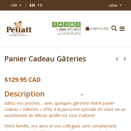
EN
FR
CAD
LIENS
0
ARTICLES)
Home
Panier Cadeau Gâteries
Sucré & Salé
1 (800) 977-47
ou 1 (514) 276-47
Panier Cadeau Gâteries
$129.95 CAD
Description
Gâtez vos proches… avec quelques gâteries! Notre panier
cadeau « Gâteries » offre à la personne spéciale de votre vie un
assortiment de délices qu’elle est sûre d'adorer!
Votre famille, vos amis et vos collègues vont certainement